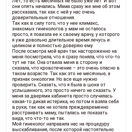
Лет, то есть месячных не было уже лет. И вот
они опять начались. Мама сразу же мне об этом
рассказала, так как с ней у нас очень
доверительные отношения.
Так как в силу того, что у нее климакс,
знакомых гинекологов у мам не осталось
просто, я повезла ее к своему врачу, у которого
я уже довольно длительное время лечусь и
целиком и полностью доверяю ему.
После осмотра мой врач так настороженно на
меня посмотрела, что я сразу поняла, что что-то
тут не так. Она отвела меня в сторону и
сказала, что кровотечение – это очень опасно в
таком возрасте. Так как это не месячные, а
признак онкологии. Но все еще нужно
проверить. Сказать, что я была в шоке от
услышанного, это просто ничего не сказать. У
меня за дверями кабинета просто случилась
какая-то дикая истерика, но потом я взяла себя
в руки, так как не хотела преждевременно
расстраивать маму, пыталась не показать
вида, что что-то не так.
Мой гинеколог направила нас на процедуру
выскабливания, после которой настоятельно