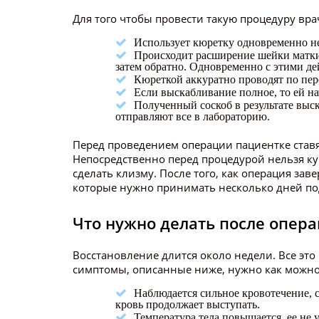
Для того чтобы провести такую процедуру вр
Использует кюретку одновременно не
Происходит расширение шейки матки, 
затем обратно. Одновременно с этими де
Кюреткой аккуратно проводят по пере
Если выскабливание полное, то ей н
Полученный соскоб в результате выс
отправляют все в лабораторию.
Перед проведением операции пациентке ставят
Непосредственно перед процедурой нельзя ку
сделать клизму. После того, как операция зав
которые нужно принимать несколько дней под
Что нужно делать после опер
Восстановление длится около недели. Все это
симптомы, описанные ниже, нужно как можно
Наблюдается сильное кровотечение, с
кровь продолжает выступать.
Температура тела повышается, ее не 