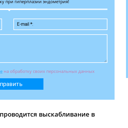
ку при гиперплазии эндометрия!
на обработку своих персональных данных
ие
править
 проводится выскабливание в