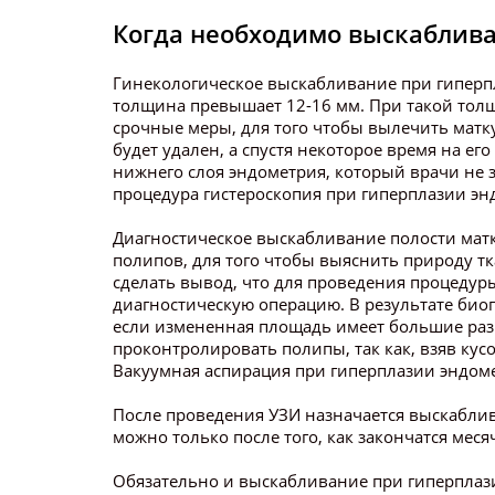
Когда необходимо выскаблив
Гинекологическое выскабливание при гиперпла
толщина превышает 12-16 мм. При такой толщ
срочные меры, для того чтобы вылечить мат
будет удален, а спустя некоторое время на е
нижнего слоя эндометрия, который врачи не 
процедура гистероскопия при гиперплазии эн
Диагностическое выскабливание полости мат
полипов, для того чтобы выяснить природу тк
сделать вывод, что для проведения процедур
диагностическую операцию. В результате био
если измененная площадь имеет большие раз
проконтролировать полипы, так как, взяв кус
Вакуумная аспирация при гиперплазии эндом
После проведения УЗИ назначается выскабли
можно только после того, как закончатся меся
Обязательно и выскабливание при гиперплаз