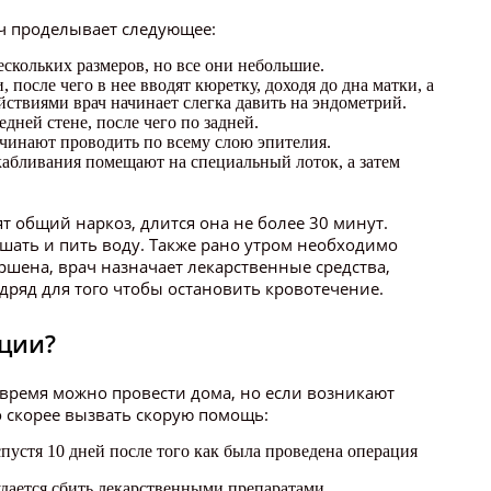
ач проделывает следующее:
скольких размеров, но все они небольшие.
после чего в нее вводят кюретку, доходя до дна матки, а
йствиями врач начинает слегка давить на эндометрий.
дней стене, после чего по задней.
ачинают проводить по всему слою эпителия.
кабливания помещают на специальный лоток, а затем
 общий наркоз, длится она не более 30 минут.
шать и пить воду. Также рано утром необходимо
ершена, врач назначает лекарственные средства,
ряд для того чтобы остановить кровотечение.
ации?
 время можно провести дома, но если возникают
 скорее вызвать скорую помощь:
пустя 10 дней после того как была проведена операция
удается сбить лекарственными препаратами.