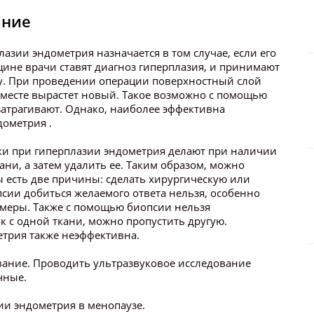
ание
зии эндометрия назначается в том случае, если его
ине врачи ставят диагноз гиперплазия, и принимают
ку. При проведении операции поверхностный слой
го месте вырастет новый. Такое возможно с помощью
затрагивают. Однако, наиболее эффективна
дометрия .
ки при гиперплазии эндометрия делают при наличии
ани, а затем удалить ее. Таким образом, можно
ы есть две причины: сделать хирургическую или
псии добиться желаемого ответа нельзя, особенно
меры. Также с помощью биопсии нельзя
ок с одной ткани, можно пропустить другую.
етрия также неэффективна.
вание. Проводить ультразвуковое исследование
чные.
ии эндометрия в менопаузе.